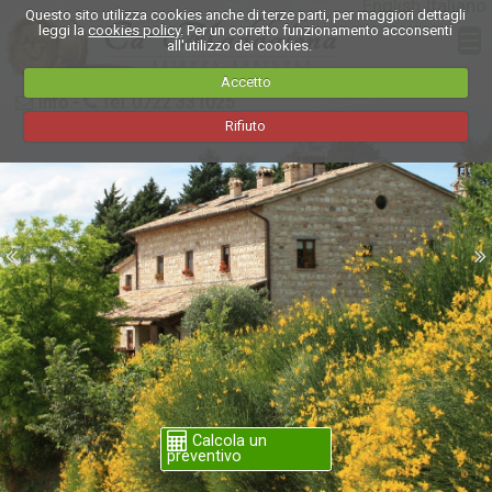
English
Italiano
Questo sito utilizza cookies anche di terze parti, per maggiori dettagli
leggi la
cookies policy
. Per un corretto funzionamento acconsenti
all'utilizzo dei cookies.
Accetto
Info
-
Tel. 0722 331025
Rifiuto
Calcola un
preventivo