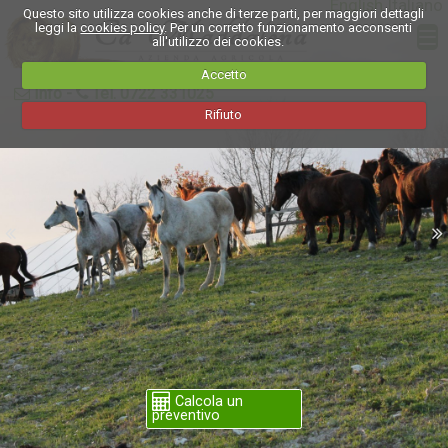
English
Italiano
Questo sito utilizza cookies anche di terze parti, per maggiori dettagli
leggi la
cookies policy
. Per un corretto funzionamento acconsenti
all'utilizzo dei cookies.
Accetto
Info
-
Tel. 0722 331025
Rifiuto
Calcola un
preventivo